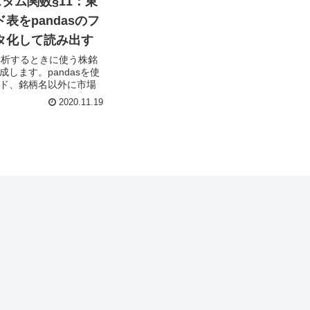
カスタム関数§11：東
表をpandasのフ
タ化して読み出す
価解析するときに使う株銘
します。pandasを使
ド、銘柄名以外に市場
などさまざまな視点で
2020.11.19
用できます。