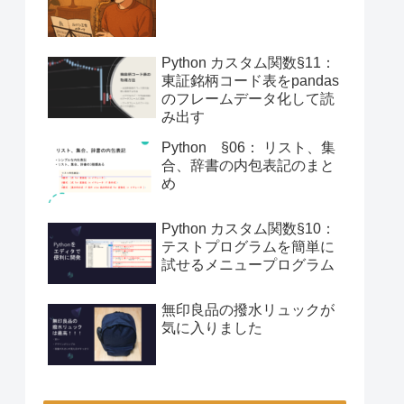
Python カスタム関数§11：
東証銘柄コード表をpandas
のフレームデータ化して読
み出す
Python §06： リスト、集
合、辞書の内包表記のまと
め
Python カスタム関数§10：
テストプログラムを簡単に
試せるメニュープログラム
無印良品の撥水リュックが
気に入りました