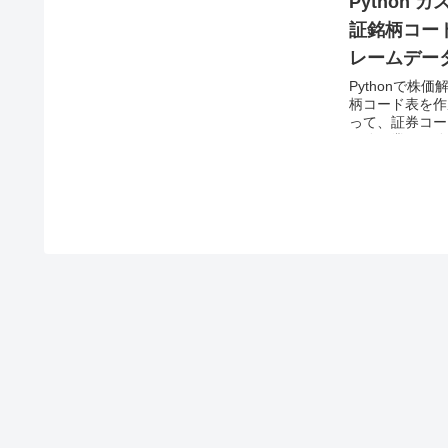
Python 
証銘柄コード
レームデー
Pythonで株
柄コード表を作成
って、証券コー
区分、業種区分
の株価解析に応