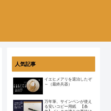
人気記事
イエヒメアリを退治したぞ
～（最終兵器）
万年筆、サインペンが使え
る安いコピー用紙 【条