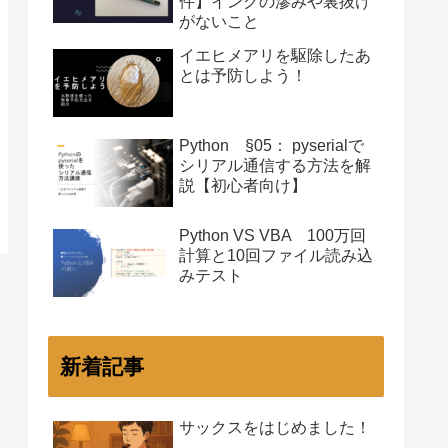
件】インクの滲みや裏抜け
がないこと
イエヒメアリを駆除したあ
とは予防しよう！
Python §05： pyserialで
シリアル通信する方法を解
説【初心者向け】
Python VS VBA 100万回
計算と10回ファイル読み込
みテスト
新着記事
サックスをはじめました！