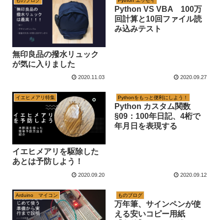
ものブログ
Python エッセイ
Python VS VBA 100万
回計算と10回ファイル読
み込みテスト
無印良品の撥水リュック
が気に入りました
2020.11.03
2020.09.27
イエヒメアリ特集
Pythonをもっと便利にしよう！
Python カスタム関数
§09：100年日記、4桁で
年月日を表現する
イエヒメアリを駆除した
あとは予防しよう！
2020.09.20
2020.09.12
Arduino マイコン
ものブログ
万年筆、サインペンが使
える安いコピー用紙